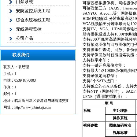
门禁系统
可接驳模拟摄像机、网络摄像
可接驳第三方（AXIS、Panason
安防监控系统工程
SANYO、Arecont等）网络摄
HDMI视频输出分辨率最高达192
综合系统布线工程
VGA视频输出分辨率最高达1920
无线远程监控
支持TV、VGA、HDMI同步输
所有模拟通道支持1080P实时
公司产品
支持300万像素高清网络视频
支持预览图像与回放图像的电
支持按事件查询、回放、备份
联系我们
支持录像回放时智能搜索功能
支持数字水印；
支持一键开启录像功能；
联系人：袁经理
支持最大4路1080P录像同步回
手机：1
支持录像定向存储；
电话：0539-8770003
支持8个SATA接口；
支持独立的eSATA备份，支持
传真：1
支持NTP（网络校时）、SADP（
邮件：1
UPNP（通用即插即用）；
地址：临沂沂河新区香港路与珠海路交汇
型 号
网址：http://www.yibinkeji.com
系统
主处理器
操作系统
视频参数
图像编码标准
视频标准